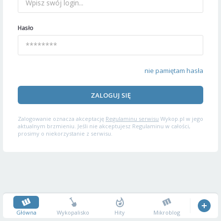
Hasło
nie pamiętam hasła
ZALOGUJ SIĘ
Zalogowanie oznacza akceptację
Regulaminu serwisu
Wykop.pl w jego
aktualnym brzmieniu. Jeśli nie akceptujesz Regulaminu w całości,
prosimy o niekorzystanie z serwisu.
Główna
Wykopalisko
Hity
Mikroblog