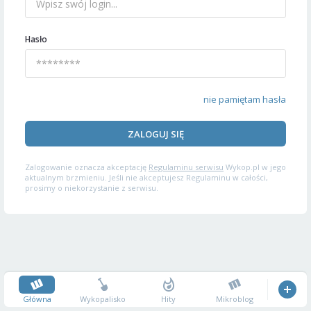
Hasło
nie pamiętam hasła
ZALOGUJ SIĘ
Zalogowanie oznacza akceptację
Regulaminu serwisu
Wykop.pl w jego
aktualnym brzmieniu. Jeśli nie akceptujesz Regulaminu w całości,
prosimy o niekorzystanie z serwisu.
Główna
Wykopalisko
Hity
Mikroblog