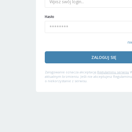
Hasło
ni
ZALOGUJ SIĘ
Zalogowanie oznacza akceptację
Regulaminu serwisu
W
aktualnym brzmieniu. Jeśli nie akceptujesz Regulaminu
o niekorzystanie z serwisu.