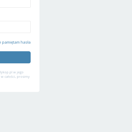
e pamiętam hasła
ykop.pl w jego
 w całości, prosimy