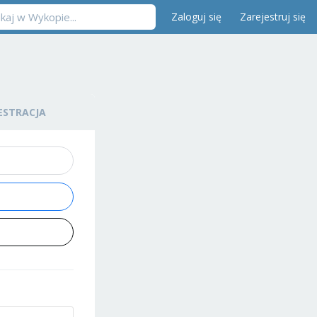
Zaloguj się
Zarejestruj się
ESTRACJA