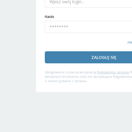
Hasło
ni
ZALOGUJ SIĘ
Zalogowanie oznacza akceptację
Regulaminu serwisu
W
aktualnym brzmieniu. Jeśli nie akceptujesz Regulaminu
o niekorzystanie z serwisu.