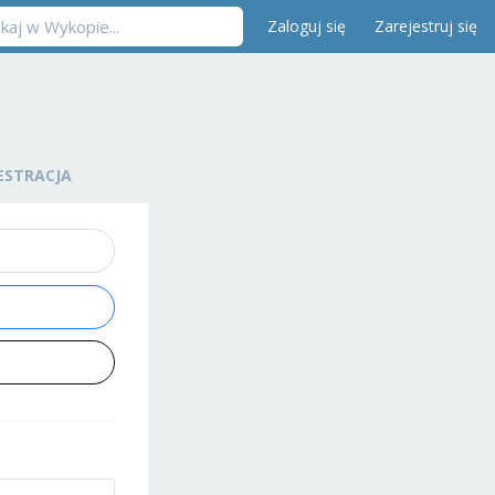
Zaloguj się
Zarejestruj się
ESTRACJA