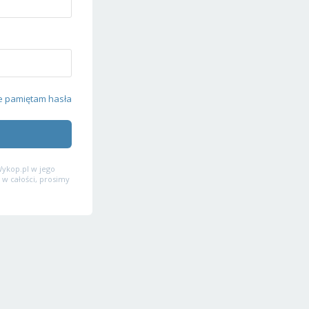
e pamiętam hasła
ykop.pl w jego
 w całości, prosimy