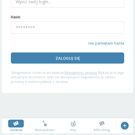
Hasło
nie pamiętam hasła
ZALOGUJ SIĘ
Zalogowanie oznacza akceptację
Regulaminu serwisu
Wykop.pl w jego
aktualnym brzmieniu. Jeśli nie akceptujesz Regulaminu w całości,
prosimy o niekorzystanie z serwisu.
Główna
Wykopalisko
Hity
Mikroblog