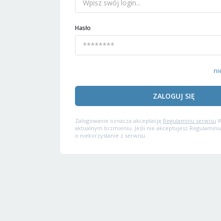
Hasło
ni
ZALOGUJ SIĘ
Zalogowanie oznacza akceptację
Regulaminu serwisu
W
aktualnym brzmieniu. Jeśli nie akceptujesz Regulaminu
o niekorzystanie z serwisu.