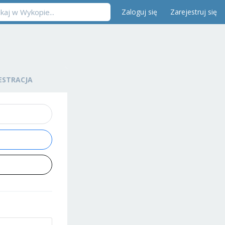
Zaloguj się
Zarejestruj się
ESTRACJA