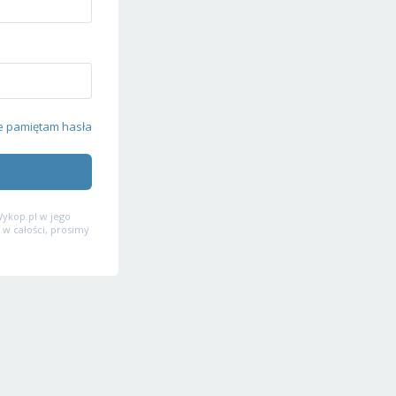
e pamiętam hasła
ykop.pl w jego
 w całości, prosimy