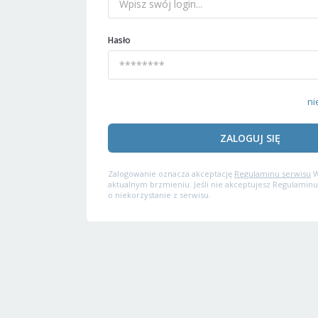
Hasło
ni
ZALOGUJ SIĘ
Zalogowanie oznacza akceptację
Regulaminu serwisu
W
aktualnym brzmieniu. Jeśli nie akceptujesz Regulaminu
o niekorzystanie z serwisu.