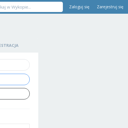
Zaloguj się
Zarejestruj się
ESTRACJA