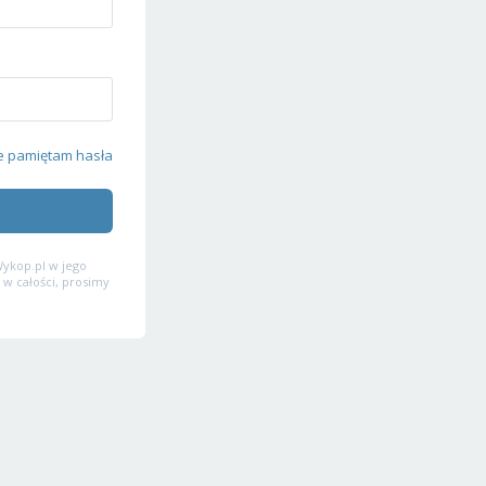
e pamiętam hasła
ykop.pl w jego
 w całości, prosimy