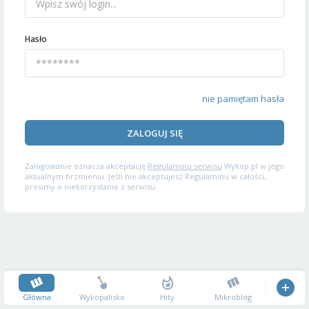
Hasło
nie pamiętam hasła
ZALOGUJ SIĘ
Zalogowanie oznacza akceptację
Regulaminu serwisu
Wykop.pl w jego
aktualnym brzmieniu. Jeśli nie akceptujesz Regulaminu w całości,
prosimy o niekorzystanie z serwisu.
Główna
Wykopalisko
Hity
Mikroblog