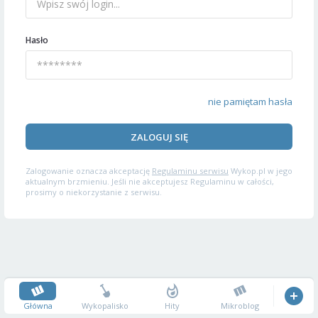
Hasło
nie pamiętam hasła
ZALOGUJ SIĘ
Zalogowanie oznacza akceptację
Regulaminu serwisu
Wykop.pl w jego
aktualnym brzmieniu. Jeśli nie akceptujesz Regulaminu w całości,
prosimy o niekorzystanie z serwisu.
Główna
Wykopalisko
Hity
Mikroblog