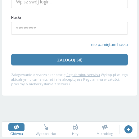
Hasło
nie pamiętam hasła
ZALOGUJ SIĘ
Zalogowanie oznacza akceptację
Regulaminu serwisu
Wykop.pl w jego
aktualnym brzmieniu. Jeśli nie akceptujesz Regulaminu w całości,
prosimy o niekorzystanie z serwisu.
Główna
Wykopalisko
Hity
Mikroblog