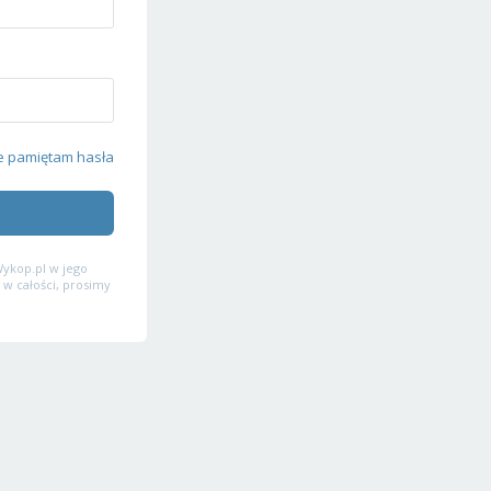
e pamiętam hasła
ykop.pl w jego
 w całości, prosimy