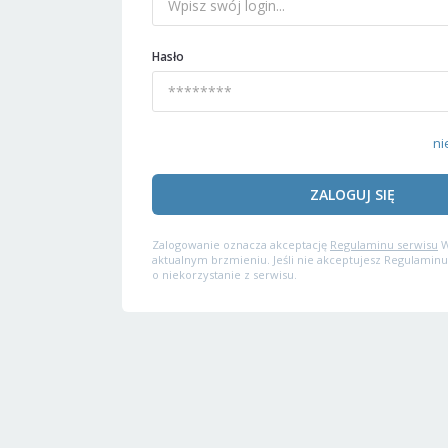
Hasło
ni
ZALOGUJ SIĘ
Zalogowanie oznacza akceptację
Regulaminu serwisu
W
aktualnym brzmieniu. Jeśli nie akceptujesz Regulaminu
o niekorzystanie z serwisu.