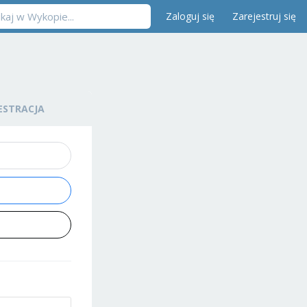
Zaloguj się
Zarejestruj się
ESTRACJA