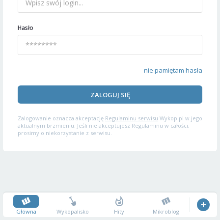
Hasło
nie pamiętam hasła
ZALOGUJ SIĘ
Zalogowanie oznacza akceptację
Regulaminu serwisu
Wykop.pl w jego
aktualnym brzmieniu. Jeśli nie akceptujesz Regulaminu w całości,
prosimy o niekorzystanie z serwisu.
Główna
Wykopalisko
Hity
Mikroblog