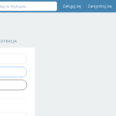
Zaloguj się
Zarejestruj się
ESTRACJA