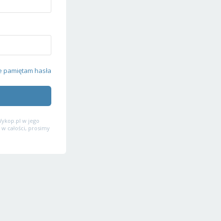
e pamiętam hasła
ykop.pl w jego
 w całości, prosimy