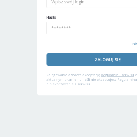
Hasło
ni
ZALOGUJ SIĘ
Zalogowanie oznacza akceptację
Regulaminu serwisu
W
aktualnym brzmieniu. Jeśli nie akceptujesz Regulaminu
o niekorzystanie z serwisu.