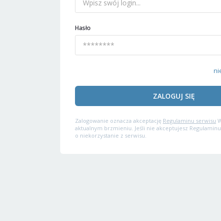
Hasło
ni
ZALOGUJ SIĘ
Zalogowanie oznacza akceptację
Regulaminu serwisu
W
aktualnym brzmieniu. Jeśli nie akceptujesz Regulaminu
o niekorzystanie z serwisu.