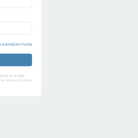
e pamiętam hasła
ykop.pl w jego
 w całości, prosimy