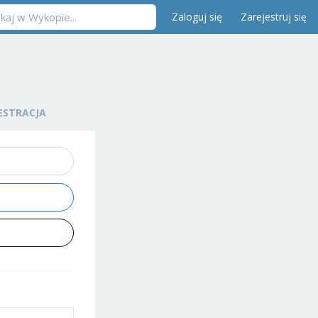
Zaloguj się
Zarejestruj się
ESTRACJA