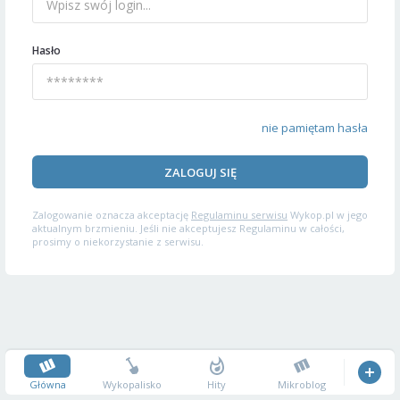
Hasło
nie pamiętam hasła
ZALOGUJ SIĘ
Zalogowanie oznacza akceptację
Regulaminu serwisu
Wykop.pl w jego
aktualnym brzmieniu. Jeśli nie akceptujesz Regulaminu w całości,
prosimy o niekorzystanie z serwisu.
Główna
Wykopalisko
Hity
Mikroblog