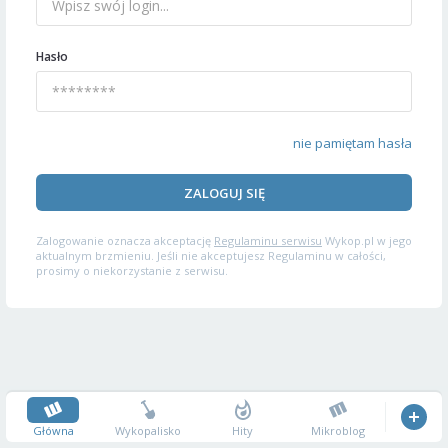
Hasło
nie pamiętam hasła
ZALOGUJ SIĘ
Zalogowanie oznacza akceptację
Regulaminu serwisu
Wykop.pl w jego
aktualnym brzmieniu. Jeśli nie akceptujesz Regulaminu w całości,
prosimy o niekorzystanie z serwisu.
Główna
Wykopalisko
Hity
Mikroblog