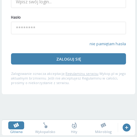
Hasło
nie pamiętam hasła
ZALOGUJ SIĘ
Zalogowanie oznacza akceptację
Regulaminu serwisu
Wykop.pl w jego
aktualnym brzmieniu. Jeśli nie akceptujesz Regulaminu w całości,
prosimy o niekorzystanie z serwisu.
Główna
Wykopalisko
Hity
Mikroblog