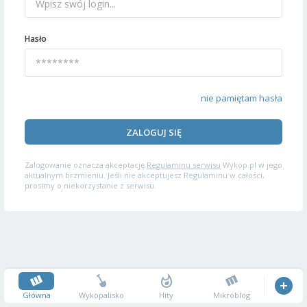
Hasło
nie pamiętam hasła
ZALOGUJ SIĘ
Zalogowanie oznacza akceptację
Regulaminu serwisu
Wykop.pl w jego
aktualnym brzmieniu. Jeśli nie akceptujesz Regulaminu w całości,
prosimy o niekorzystanie z serwisu.
Główna
Wykopalisko
Hity
Mikroblog