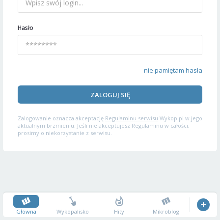
Hasło
nie pamiętam hasła
ZALOGUJ SIĘ
Zalogowanie oznacza akceptację
Regulaminu serwisu
Wykop.pl w jego
aktualnym brzmieniu. Jeśli nie akceptujesz Regulaminu w całości,
prosimy o niekorzystanie z serwisu.
Główna
Wykopalisko
Hity
Mikroblog