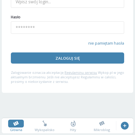
Hasło
nie pamiętam hasła
ZALOGUJ SIĘ
Zalogowanie oznacza akceptację
Regulaminu serwisu
Wykop.pl w jego
aktualnym brzmieniu. Jeśli nie akceptujesz Regulaminu w całości,
prosimy o niekorzystanie z serwisu.
Główna
Wykopalisko
Hity
Mikroblog