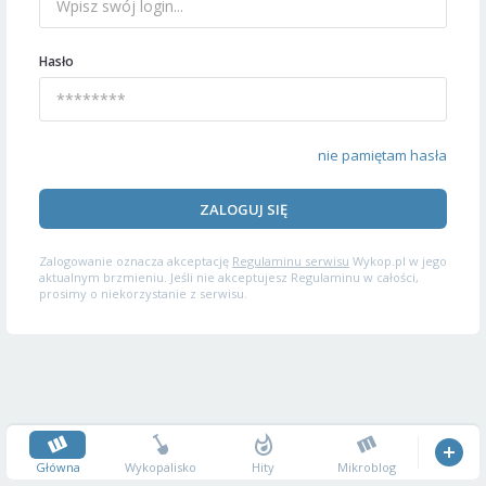
Hasło
nie pamiętam hasła
ZALOGUJ SIĘ
Zalogowanie oznacza akceptację
Regulaminu serwisu
Wykop.pl w jego
aktualnym brzmieniu. Jeśli nie akceptujesz Regulaminu w całości,
prosimy o niekorzystanie z serwisu.
Główna
Wykopalisko
Hity
Mikroblog