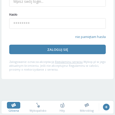
Hasło
nie pamiętam hasła
ZALOGUJ SIĘ
Zalogowanie oznacza akceptację
Regulaminu serwisu
Wykop.pl w jego
aktualnym brzmieniu. Jeśli nie akceptujesz Regulaminu w całości,
prosimy o niekorzystanie z serwisu.
Główna
Wykopalisko
Hity
Mikroblog