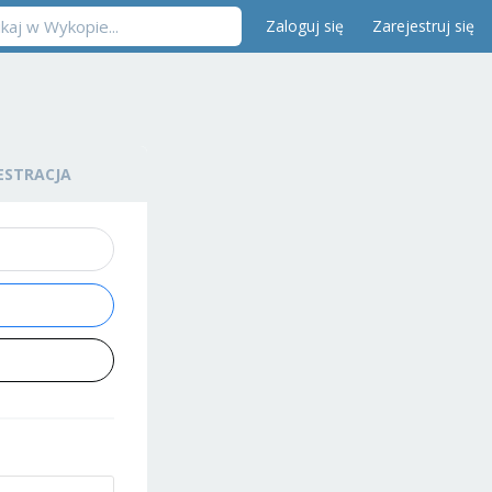
Zaloguj się
Zarejestruj się
ESTRACJA