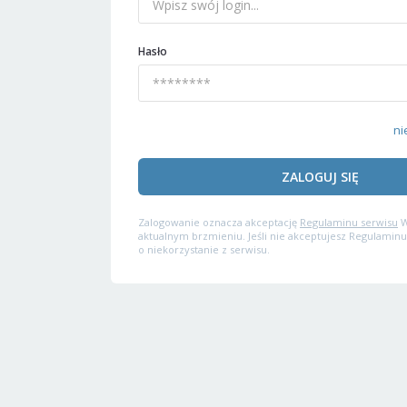
Hasło
ni
ZALOGUJ SIĘ
Zalogowanie oznacza akceptację
Regulaminu serwisu
W
aktualnym brzmieniu. Jeśli nie akceptujesz Regulaminu
o niekorzystanie z serwisu.