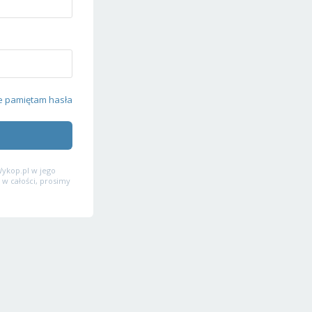
e pamiętam hasła
ykop.pl w jego
 w całości, prosimy