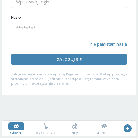
Hasło
nie pamiętam hasła
ZALOGUJ SIĘ
Zalogowanie oznacza akceptację
Regulaminu serwisu
Wykop.pl w jego
aktualnym brzmieniu. Jeśli nie akceptujesz Regulaminu w całości,
prosimy o niekorzystanie z serwisu.
Główna
Wykopalisko
Hity
Mikroblog