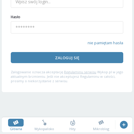
Hasło
nie pamiętam hasła
ZALOGUJ SIĘ
Zalogowanie oznacza akceptację
Regulaminu serwisu
Wykop.pl w jego
aktualnym brzmieniu. Jeśli nie akceptujesz Regulaminu w całości,
prosimy o niekorzystanie z serwisu.
Główna
Wykopalisko
Hity
Mikroblog