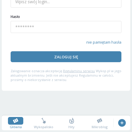
Hasło
nie pamiętam hasła
ZALOGUJ SIĘ
Zalogowanie oznacza akceptację
Regulaminu serwisu
Wykop.pl w jego
aktualnym brzmieniu. Jeśli nie akceptujesz Regulaminu w całości,
prosimy o niekorzystanie z serwisu.
Główna
Wykopalisko
Hity
Mikroblog