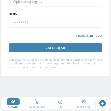
Hasło
nie pamiętam hasła
ZALOGUJ SIĘ
Zalogowanie oznacza akceptację
Regulaminu serwisu
Wykop.pl w jego
aktualnym brzmieniu. Jeśli nie akceptujesz Regulaminu w całości,
prosimy o niekorzystanie z serwisu.
Główna
Wykopalisko
Hity
Mikroblog