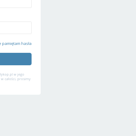
e pamiętam hasła
ykop.pl w jego
 w całości, prosimy