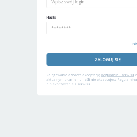
Hasło
ni
ZALOGUJ SIĘ
Zalogowanie oznacza akceptację
Regulaminu serwisu
W
aktualnym brzmieniu. Jeśli nie akceptujesz Regulaminu
o niekorzystanie z serwisu.