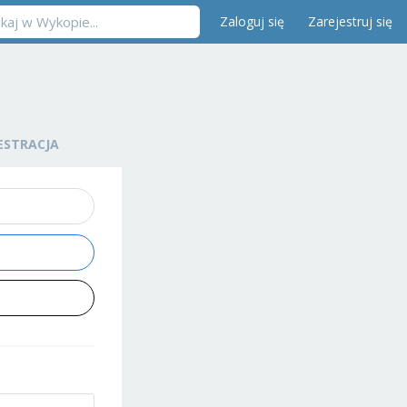
Zaloguj się
Zarejestruj się
ESTRACJA