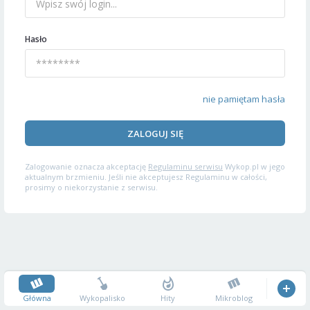
Hasło
nie pamiętam hasła
ZALOGUJ SIĘ
Zalogowanie oznacza akceptację
Regulaminu serwisu
Wykop.pl w jego
aktualnym brzmieniu. Jeśli nie akceptujesz Regulaminu w całości,
prosimy o niekorzystanie z serwisu.
Główna
Wykopalisko
Hity
Mikroblog