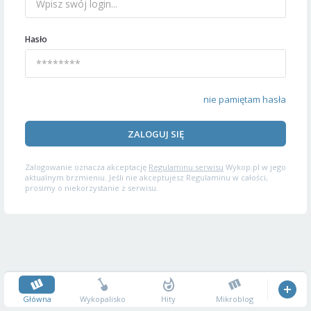
Hasło
nie pamiętam hasła
ZALOGUJ SIĘ
Zalogowanie oznacza akceptację
Regulaminu serwisu
Wykop.pl w jego
aktualnym brzmieniu. Jeśli nie akceptujesz Regulaminu w całości,
prosimy o niekorzystanie z serwisu.
Główna
Wykopalisko
Hity
Mikroblog