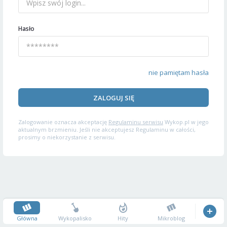
Hasło
nie pamiętam hasła
ZALOGUJ SIĘ
Zalogowanie oznacza akceptację
Regulaminu serwisu
Wykop.pl w jego
aktualnym brzmieniu. Jeśli nie akceptujesz Regulaminu w całości,
prosimy o niekorzystanie z serwisu.
Główna
Wykopalisko
Hity
Mikroblog