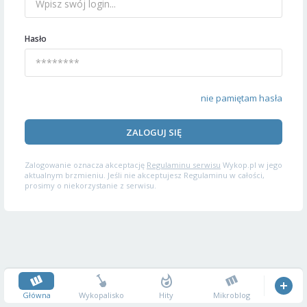
Hasło
nie pamiętam hasła
ZALOGUJ SIĘ
Zalogowanie oznacza akceptację
Regulaminu serwisu
Wykop.pl w jego
aktualnym brzmieniu. Jeśli nie akceptujesz Regulaminu w całości,
prosimy o niekorzystanie z serwisu.
Główna
Wykopalisko
Hity
Mikroblog