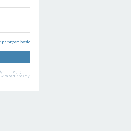
e pamiętam hasła
ykop.pl w jego
 w całości, prosimy