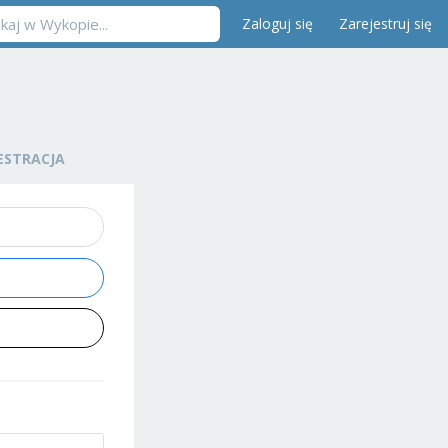
Zaloguj się
Zarejestruj się
ESTRACJA