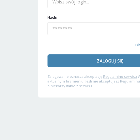
Hasło
ni
ZALOGUJ SIĘ
Zalogowanie oznacza akceptację
Regulaminu serwisu
W
aktualnym brzmieniu. Jeśli nie akceptujesz Regulaminu
o niekorzystanie z serwisu.