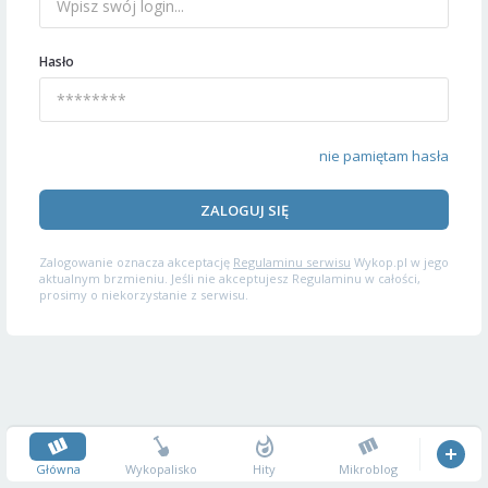
Hasło
nie pamiętam hasła
ZALOGUJ SIĘ
Zalogowanie oznacza akceptację
Regulaminu serwisu
Wykop.pl w jego
aktualnym brzmieniu. Jeśli nie akceptujesz Regulaminu w całości,
prosimy o niekorzystanie z serwisu.
Główna
Wykopalisko
Hity
Mikroblog