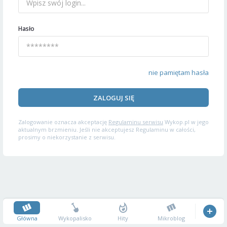
Hasło
nie pamiętam hasła
ZALOGUJ SIĘ
Zalogowanie oznacza akceptację
Regulaminu serwisu
Wykop.pl w jego
aktualnym brzmieniu. Jeśli nie akceptujesz Regulaminu w całości,
prosimy o niekorzystanie z serwisu.
Główna
Wykopalisko
Hity
Mikroblog