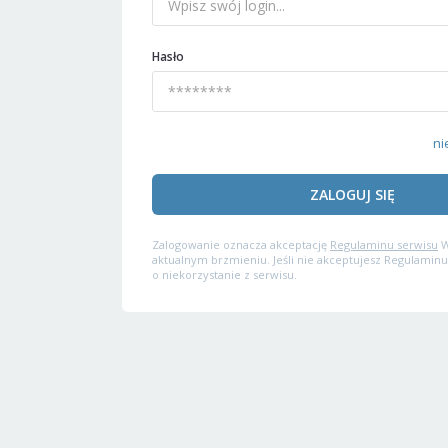
Hasło
ni
ZALOGUJ SIĘ
Zalogowanie oznacza akceptację
Regulaminu serwisu
W
aktualnym brzmieniu. Jeśli nie akceptujesz Regulaminu
o niekorzystanie z serwisu.