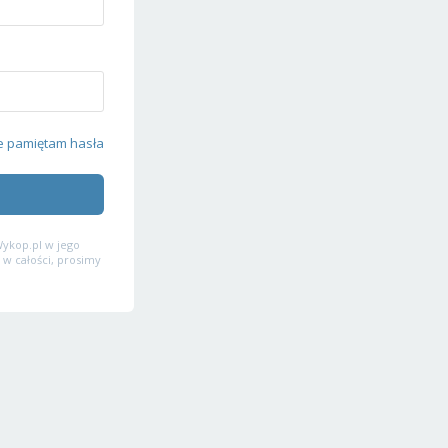
e pamiętam hasła
ykop.pl w jego
 w całości, prosimy