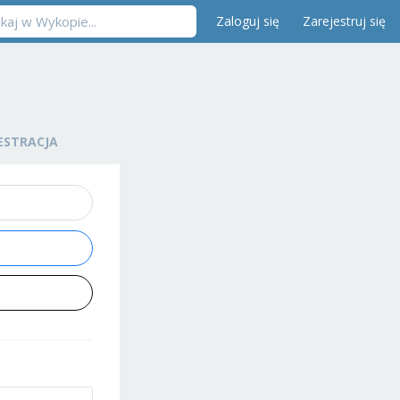
Zaloguj się
Zarejestruj się
ESTRACJA