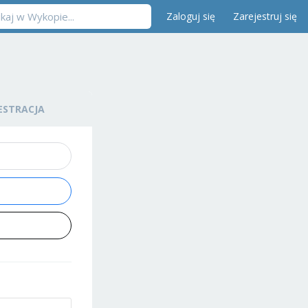
Zaloguj się
Zarejestruj się
ESTRACJA