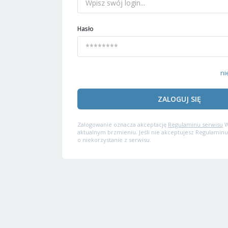
Hasło
ni
ZALOGUJ SIĘ
Zalogowanie oznacza akceptację
Regulaminu serwisu
W
aktualnym brzmieniu. Jeśli nie akceptujesz Regulaminu
o niekorzystanie z serwisu.