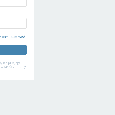
e pamiętam hasła
ykop.pl w jego
 w całości, prosimy