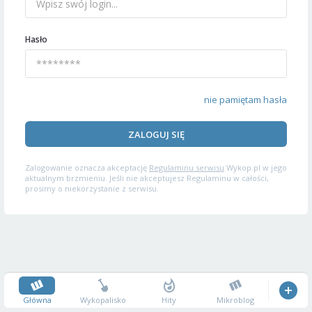
Hasło
nie pamiętam hasła
ZALOGUJ SIĘ
Zalogowanie oznacza akceptację
Regulaminu serwisu
Wykop.pl w jego
aktualnym brzmieniu. Jeśli nie akceptujesz Regulaminu w całości,
prosimy o niekorzystanie z serwisu.
Główna
Wykopalisko
Hity
Mikroblog