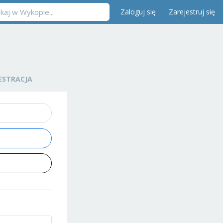
Zaloguj się
Zarejestruj się
ESTRACJA