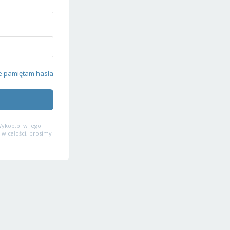
e pamiętam hasła
ykop.pl w jego
 w całości, prosimy