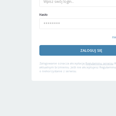
Hasło
ni
ZALOGUJ SIĘ
Zalogowanie oznacza akceptację
Regulaminu serwisu
W
aktualnym brzmieniu. Jeśli nie akceptujesz Regulaminu
o niekorzystanie z serwisu.