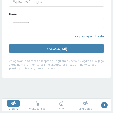
Hasło
nie pamiętam hasła
ZALOGUJ SIĘ
Zalogowanie oznacza akceptację
Regulaminu serwisu
Wykop.pl w jego
aktualnym brzmieniu. Jeśli nie akceptujesz Regulaminu w całości,
prosimy o niekorzystanie z serwisu.
Główna
Wykopalisko
Hity
Mikroblog