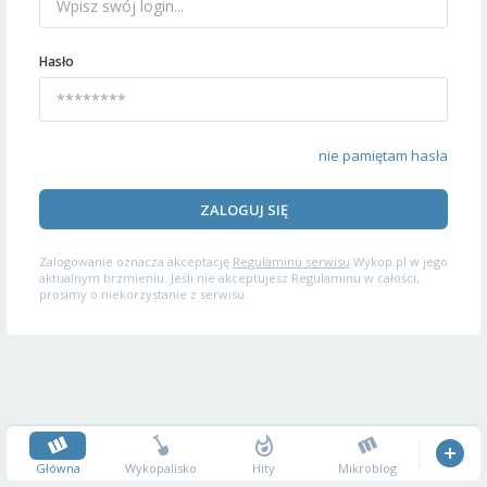
Hasło
nie pamiętam hasła
ZALOGUJ SIĘ
Zalogowanie oznacza akceptację
Regulaminu serwisu
Wykop.pl w jego
aktualnym brzmieniu. Jeśli nie akceptujesz Regulaminu w całości,
prosimy o niekorzystanie z serwisu.
Główna
Wykopalisko
Hity
Mikroblog