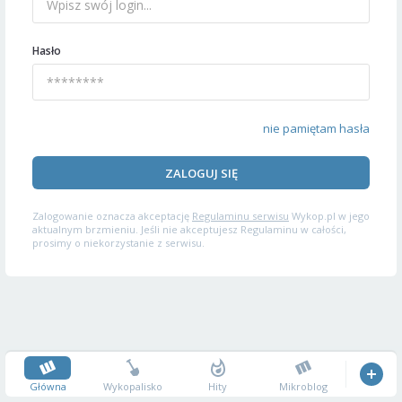
Hasło
nie pamiętam hasła
ZALOGUJ SIĘ
Zalogowanie oznacza akceptację
Regulaminu serwisu
Wykop.pl w jego
aktualnym brzmieniu. Jeśli nie akceptujesz Regulaminu w całości,
prosimy o niekorzystanie z serwisu.
Główna
Wykopalisko
Hity
Mikroblog