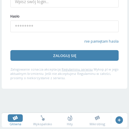
Hasło
nie pamiętam hasła
ZALOGUJ SIĘ
Zalogowanie oznacza akceptację
Regulaminu serwisu
Wykop.pl w jego
aktualnym brzmieniu. Jeśli nie akceptujesz Regulaminu w całości,
prosimy o niekorzystanie z serwisu.
Główna
Wykopalisko
Hity
Mikroblog