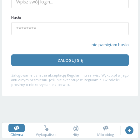
Hasło
nie pamiętam hasła
ZALOGUJ SIĘ
Zalogowanie oznacza akceptację
Regulaminu serwisu
Wykop.pl w jego
aktualnym brzmieniu. Jeśli nie akceptujesz Regulaminu w całości,
prosimy o niekorzystanie z serwisu.
Główna
Wykopalisko
Hity
Mikroblog