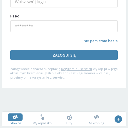
Hasło
nie pamiętam hasła
ZALOGUJ SIĘ
Zalogowanie oznacza akceptację
Regulaminu serwisu
Wykop.pl w jego
aktualnym brzmieniu. Jeśli nie akceptujesz Regulaminu w całości,
prosimy o niekorzystanie z serwisu.
Główna
Wykopalisko
Hity
Mikroblog