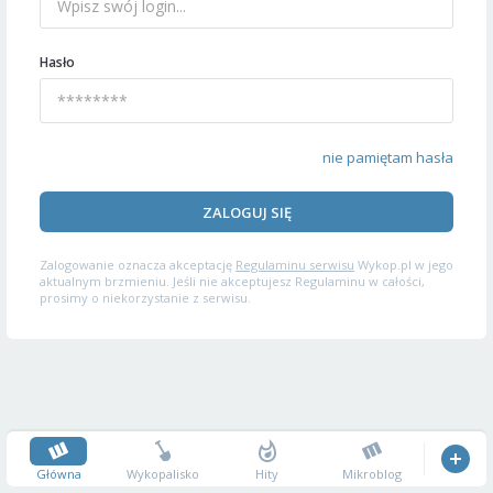
Hasło
nie pamiętam hasła
ZALOGUJ SIĘ
Zalogowanie oznacza akceptację
Regulaminu serwisu
Wykop.pl w jego
aktualnym brzmieniu. Jeśli nie akceptujesz Regulaminu w całości,
prosimy o niekorzystanie z serwisu.
Główna
Wykopalisko
Hity
Mikroblog