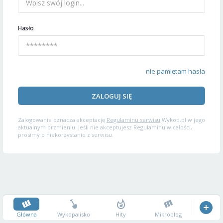
Hasło
nie pamiętam hasła
ZALOGUJ SIĘ
Zalogowanie oznacza akceptację
Regulaminu serwisu
Wykop.pl w jego
aktualnym brzmieniu. Jeśli nie akceptujesz Regulaminu w całości,
prosimy o niekorzystanie z serwisu.
Główna
Wykopalisko
Hity
Mikroblog