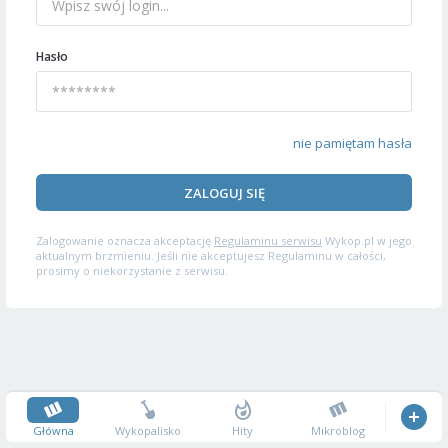
Hasło
nie pamiętam hasła
ZALOGUJ SIĘ
Zalogowanie oznacza akceptację
Regulaminu serwisu
Wykop.pl w jego
aktualnym brzmieniu. Jeśli nie akceptujesz Regulaminu w całości,
prosimy o niekorzystanie z serwisu.
Główna
Wykopalisko
Hity
Mikroblog