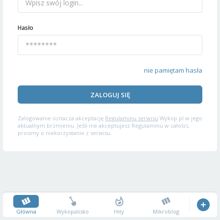
Hasło
nie pamiętam hasła
ZALOGUJ SIĘ
Zalogowanie oznacza akceptację
Regulaminu serwisu
Wykop.pl w jego
aktualnym brzmieniu. Jeśli nie akceptujesz Regulaminu w całości,
prosimy o niekorzystanie z serwisu.
Główna
Wykopalisko
Hity
Mikroblog