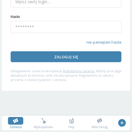
Hasło
nie pamiętam hasła
ZALOGUJ SIĘ
Zalogowanie oznacza akceptację
Regulaminu serwisu
Wykop.pl w jego
aktualnym brzmieniu. Jeśli nie akceptujesz Regulaminu w całości,
prosimy o niekorzystanie z serwisu.
Główna
Wykopalisko
Hity
Mikroblog